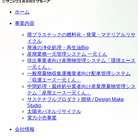
ホーム
事業内容
廃プラスチックの燃料化・発電・マテリアルリサ
イクル
廃液の浄化処理・再生油Bio
産廃業務一元管理システム 一元くん
排出事業者向け産廃物管理システム「環境エース
一元くん」
一般廃棄物収集運搬業者向け配車管理システム
「収運エース一元くん」
中間処理・最終処分業者向け産業廃棄物管理シス
テム「産廃エース一元くん」
サステナブルプロダクト開発 / Design Make
Studio
太陽光パネルリサイクル
電力小売事業
会社情報