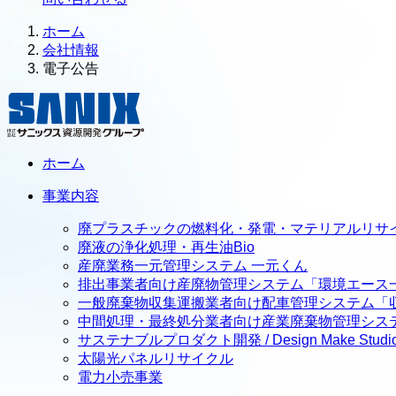
ホーム
会社情報
電子公告
ホーム
事業内容
廃プラスチックの燃料化・発電・マテリアルリサ
廃液の浄化処理・再生油Bio
産廃業務一元管理システム 一元くん
排出事業者向け産廃物管理システム「環境エース
一般廃棄物収集運搬業者向け配車管理システム「
中間処理・最終処分業者向け産業廃棄物管理シス
サステナブルプロダクト開発 / Design Make Studi
太陽光パネルリサイクル
電力小売事業