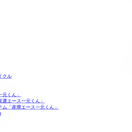
イクル
一元くん」
収運エース一元くん」
テム「産廃エース一元くん」
o